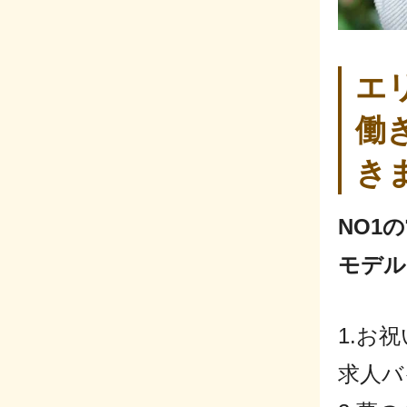
エ
働
き
NO1
モデル
1.お
求人バ