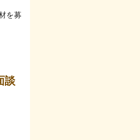
人材を募
面談
。