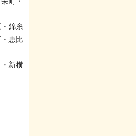
・栄町・
原・錦糸
町・恵比
田・新横