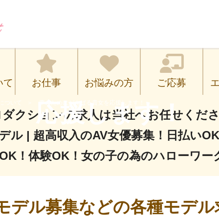
のためにがんばる貴
いて
お仕事
お悩みの方
ご応募
について
応援します！
夢のためにがんばる貴女を応援します！
ロダクションの求人は当社へお任せください
デル | 超高収入のAV女優募集！日払いO
OK！体験OK！女の子の為のハローワー
Vモデル募集などの各種モデル