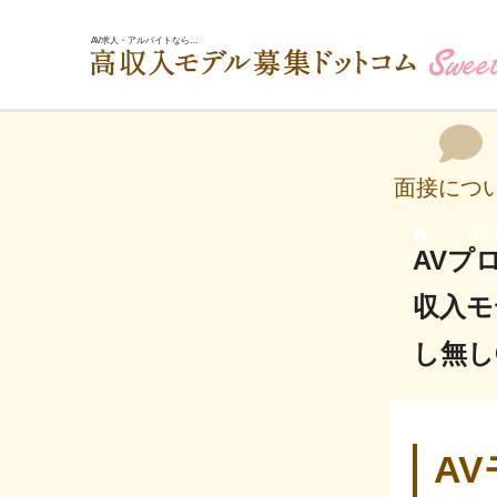
AV求人・アルバイトなら…
夢
面接につ
面接
AVプ
収入モ
し無し
A