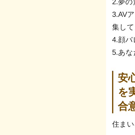
2.夢
3.A
集して
4.顔
5.あ
安
を
合
住まい