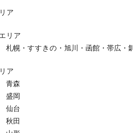
リア
エリア
 札幌・すすきの・旭川・函館・帯広・
リア
 青森
 盛岡
 仙台
 秋田