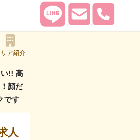
女を
エリア紹介
!! 高
K！顔だ
クです
求人