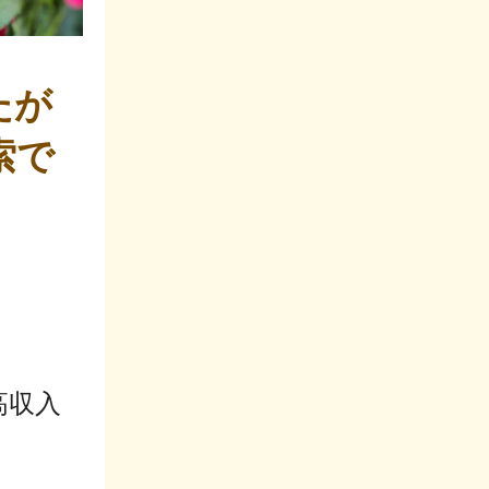
たが
索で
高収入